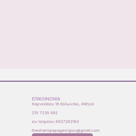
ΕΠΙΚΟΙΝΩΝΙΑ
Kαρνεάδου 16 Κολωνάκι, Αθήνα
210 7239 992
κιν Ιατρείου 6937263193
theoharispapageorgiou@gmail.com