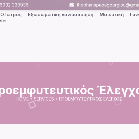
- 6932 330936
theoharispapageorgiou@gma
Ο Ιατρός
Εξωσωματική γονιμοποίηση
Μαιευτική
Γυν
νία
ροεμφυτευτικός Έλεγχ
HOME
»
SERVICES
»
ΠΡΟΕΜΦΥΤΕΥΤΙΚΌΣ ΈΛΕΓΧΟΣ