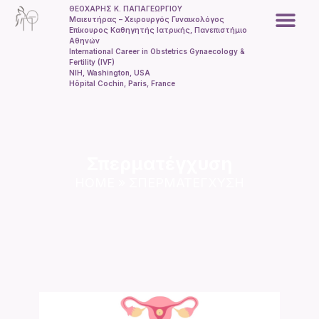
ΘΕΟΧΑΡΗΣ Κ. ΠΑΠΑΓΕΩΡΓΙΟΥ
Μαιευτήρας – Χειρουργός Γυναικολόγος
Επίκουρος Καθηγητής Ιατρικής, Πανεπιστήμιο
Αθηνών
Εξωσωματική γ
International Career in Obstetrics Gynaecology &
Fertility (IVF)
NIH, Washington, USA
Hôpital Cochin, Paris, France
Σπερματέγχυση
HOME
»
ΣΠΕΡΜΑΤΈΓΧΥΣΗ