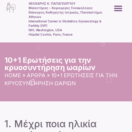
ΘΕΟΧΑΡΗΣ Κ. ΠΑΠΑΓΕΩΡΓΙΟΥ
Μαιευτήρας – Χειρουργός Γυναικολόγος
Επίκουρος Καθηγητής Ιατρικής, Πανεπιστήμιο
Αθηνών
Εξωσωματική γ
International Career in Obstetrics Gynaecology &
Fertility (IVF)
NIH, Washington, USA
Hôpital Cochin, Paris, France
10+1 Ερωτήσεις για την
κρυοσυντήρηση ωαρίων
HOME
»
ΑΡΘΡΑ
»
10+1 ΕΡΩΤΉΣΕΙΣ ΓΙΑ ΤΗΝ
ΚΡΥΟΣΥΝΤΉΡΗΣΗ ΩΑΡΊΩΝ
1. Μέχρι ποια ηλικία